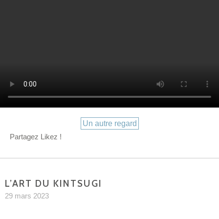
Catégories
Un autre regard
Partagez Likez !
L’ART DU KINTSUGI
29 mars 2023