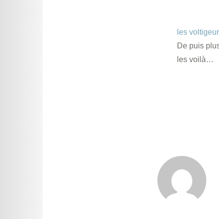
les voltigeu
De puis plu
les voilà…