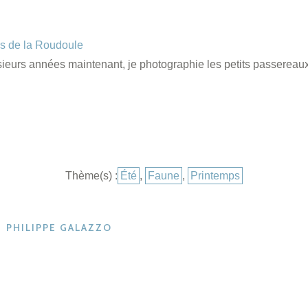
rs de la Roudoule
sieurs années maintenant, je photographie les petits passereau
Catégories
Thème(s) :
Été
,
Faune
,
Printemps
PHILIPPE GALAZZO