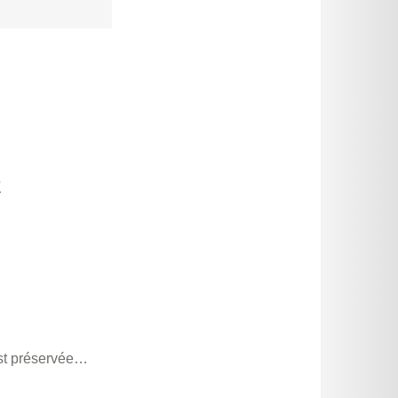
R
est préservée…