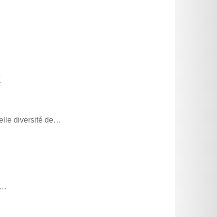
R
elle diversité de…
nt…