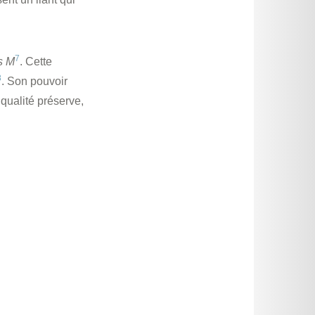
7
s M
. Cette
8
. Son pouvoir
 qualité préserve,