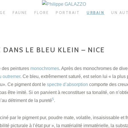
AGE
FAUNE
FLORE
PORTRAIT
URBAIN
UN AU
 DANS LE BLEU KLEIN – NICE
e des peintures
monochromes
. Après des monochromes de diver
u outremer
. Ce bleu, extrêmement saturé, est selon lui
« la plus 
eu»
. Ce pigment dont le
spectre d’absorption
comporte des creux
s être imité. Si on parvient à reconstituer sa tonalité, on n’obt
5
’au détriment de la pureté
.
ciné par le pigment pur, poudre mate, volatile, insaisissable et f
bilité picturale à l’état pur »
, la matérialité immatérielle, la subs