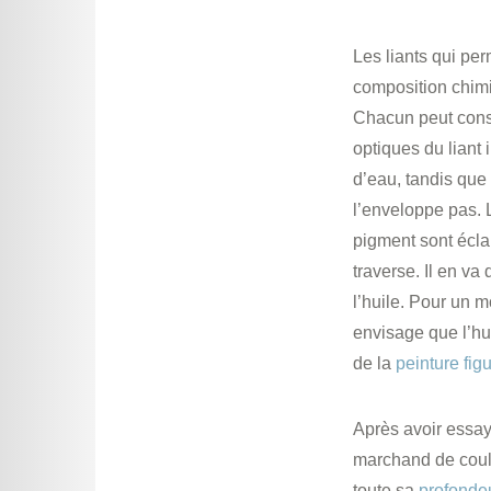
Les liants qui per
composition chimi
Chacun peut const
optiques du liant 
d’eau, tandis que
l’enveloppe pas. L
pigment sont éclai
traverse. Il en va
l’huile. Pour un 
envisage que l’hu
de la
peinture
fig
Après avoir essa
marchand de cou
toute sa
profonde