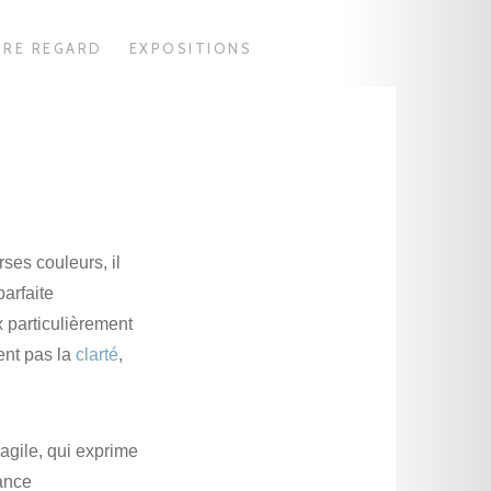
TRE REGARD
EXPOSITIONS
ses couleurs, il
parfaite
 particulièrement
ient pas la
clarté
,
ragile, qui exprime
tance