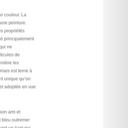
ur couleur. La
une peinture.
es propriétés
osé principalement
qui ne
rticules de
umière les
 mais est terne à
nt unique qu’on
 et adoptée en vue
son ami et
t bleu outremer
ent un liant qui