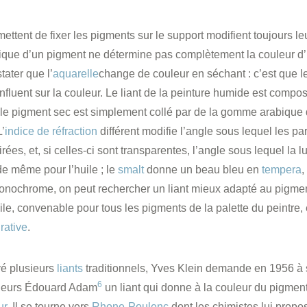
mettent de fixer les pigments sur le support modifient toujours le
que d’un pigment ne détermine pas complètement la couleur d’
ater que l’
aquarelle
change de couleur en séchant : c’est que l
influent sur la couleur. Le liant de la peinture humide est comp
 le pigment sec est simplement collé par de la gomme arabique 
’
indice de réfraction
différent modifie l’angle sous lequel les pa
rées, et, si celles-ci sont transparentes, l’angle sous lequel la l
 de même pour l’huile ; le
smalt
donne un beau bleu en
tempera
,
monochrome, on peut rechercher un liant mieux adapté au pigme
ile, convenable pour tous les pigments de la palette du peintre,
urative
.
yé plusieurs
liants
traditionnels, Yves Klein demande en 1956 à 
6
leurs Édouard Adam
un liant qui donne à la couleur du pigmen
ur
. Il se tourne vers
Rhone-Poulenc
dont les chimistes lui propos