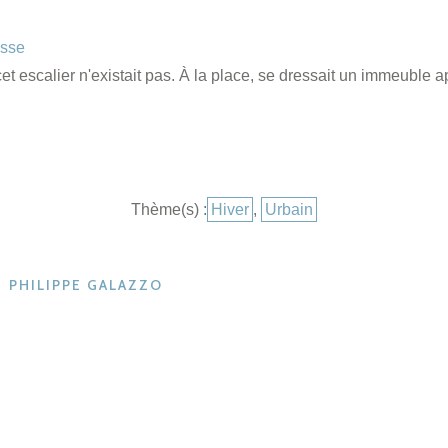
usse
cet escalier n'existait pas. À la place, se dressait un immeuble
Catégories
Thème(s) :
Hiver
,
Urbain
PHILIPPE GALAZZO